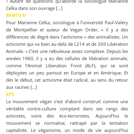
? Autant de questions qu’aborde la sociologue Marianne
Celka dans son ouvrage […]
BFMTV.fr
Pour Marianne Celka, sociologue à l’université Paul-Valéry
de Montpellier et auteur de Vegan Order, « il y a des
différences de degré dans l’activisme » des animalistes. Un
activisme qui va bien au-delà de L214 et de 269 Libération
Animale. « C’est une nébuleuse assez complexe. Depuis les
années 1960, il y a eu des cellules de libération animale,
comme l’Animal Liberation Front (ALF), qui se sont
déployées un peu partout en Europe et en Amérique. Et
dès le début, cet activisme était radical, au sens du retour
aux racines […]
RTS
Le mouvement végan sʹest dʹabord construit comme une
véritable contre-culture comptant dans ses rangs des
activistes, voire des éco-terroristes. Aujourdʹhui le
mouvement se normalise, rattrapé par la tentation
capitaliste. Le véganisme, un mode de vie aujourdʹhui