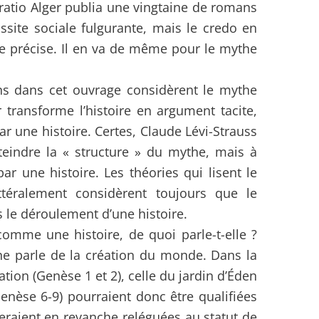
ratio Alger publia une vingtaine de romans
ussite sociale fulgurante, mais le credo en
e précise. Il en va de même pour le mythe
ns dans cet ouvrage considèrent le mythe
 transforme l’histoire en argument tacite,
r une histoire. Certes, Claude Lévi-Strauss
tteindre la « structure » du mythe, mais à
ar une histoire. Les théories qui lisent le
téralement considèrent toujours que le
ns le déroulement d’une histoire.
comme une histoire, de quoi parle-t-elle ?
ythe parle de la création du monde. Dans la
ation (Genèse 1 et 2), celle du jardin d’Éden
Genèse 6-9) pourraient donc être qualifiées
seraient en revanche reléguées au statut de