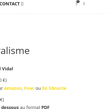
0
CONTACT
valisme
 Vidal
0 €)
ur
Amazon
,
Fnac
ou
En librairie
€
)
i dessous
au format
PDF