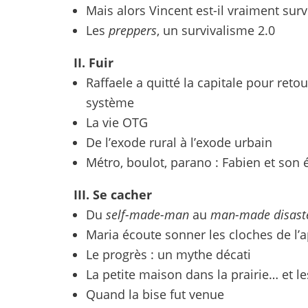
Mais alors Vincent est-il vraiment survi
Les
preppers
, un survivalisme 2.0
II. Fuir
Raffaele a quitté la capitale pour retour
système
La vie OTG
De l’exode rural à l’exode urbain
Métro, boulot, parano : Fabien et son
III. Se cacher
Du
self-made-man
au
man-made disast
Maria écoute sonner les cloches de l
Le progrès : un mythe décati
La petite maison dans la prairie… et l
Quand la bise fut venue