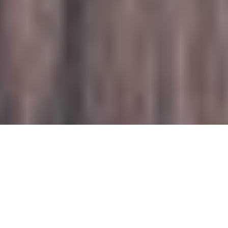
Épilation homme
Partager
Si Dieu nous a voulus poilus,