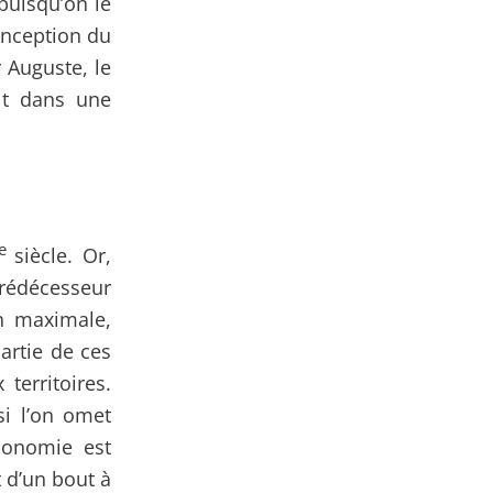
puisqu’on le
onception du
 Auguste, le
rit dans une
e
siècle. Or,
prédécesseur
on maximale,
artie de ces
territoires.
si l’on omet
conomie est
 d’un bout à