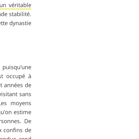
 un véritable
de stabilité.
tte dynastie
, puisqu’une
est occupé à
uit années de
visitant sans
 Les moyens
qu’on estime
rsonnes. De
x confins de