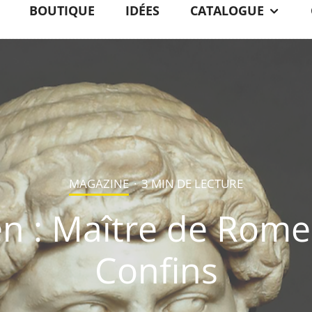
BOUTIQUE
IDÉES
CATALOGUE
MAGAZINE
·
3 MIN DE LECTURE
n : Maître de Rome
Confins