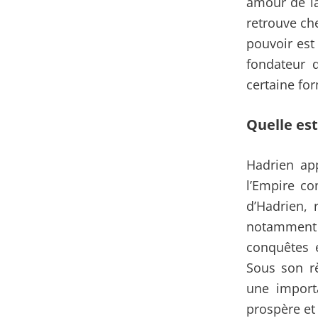
amour de la
retrouve ch
pouvoir est
fondateur d
certaine fo
Quelle est
Hadrien app
l’Empire co
d’Hadrien, 
notamment e
conquêtes e
Sous son rè
une import
prospère et