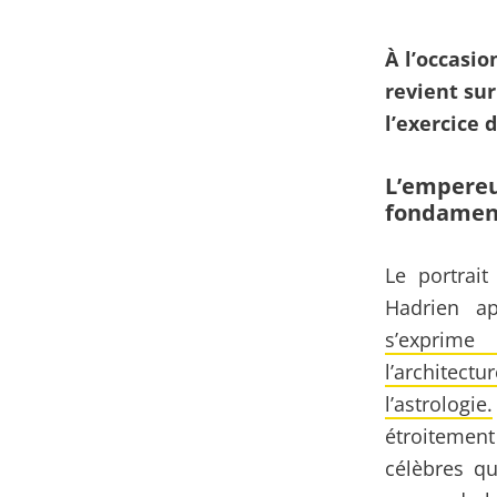
À l’occasio
revient sur
l’exercice 
L’empereur
fondament
Le portrai
Hadrien a
s’exprime
l’architectu
l’astrologie.
étroitement
célèbres qu