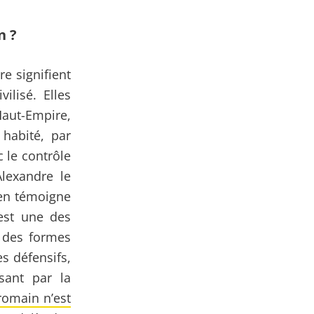
n ?
e signifient
ilisé. Elles
Haut-Empire,
habité, par
 le contrôle
lexandre le
 en témoigne
’est une des
t des formes
s défensifs,
sant par la
romain n’est