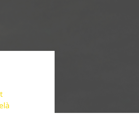
t
elà
.