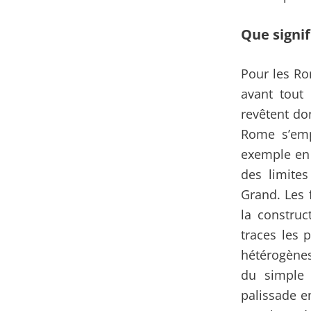
Que signif
Pour les Ro
avant tout 
revêtent do
Rome s’emp
exemple en 
des limite
Grand. Les 
la construc
traces les 
hétérogènes
du simple 
palissade e