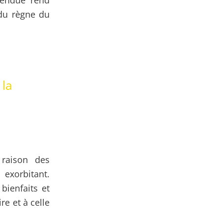
étendue rend
 du règne du
 la
 raison des
exorbitant.
ienfaits et
re et à celle