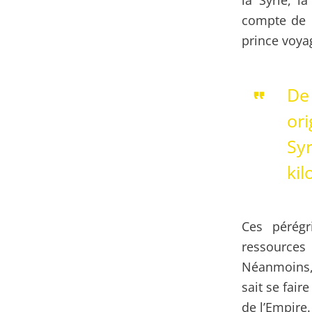
la Syrie, l
compte de l
prince voya
De 
ori
Syr
kil
Ces pérégr
ressources
Néanmoins,
sait se fair
de l’Empire.