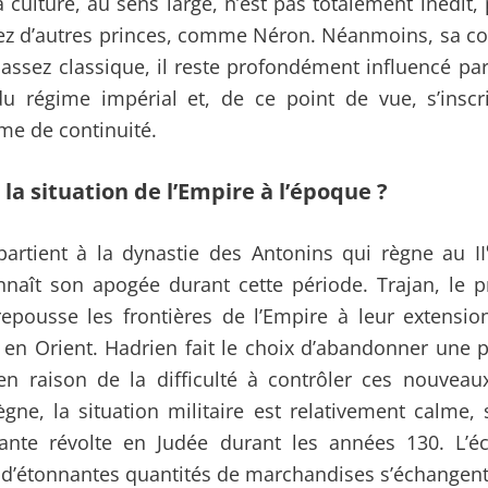
 culture, au sens large, n’est pas totalement inédit, 
ez d’autres princes, comme Néron. Néanmoins, sa c
 assez classique, il reste profondément influencé par
u régime impérial et, de ce point de vue, s’insc
rme de continuité.
 la situation de l’Empire à l’époque ?
artient à la dynastie des Antonins qui règne au II
nnaît son apogée durant cette période. Trajan, le 
repousse les frontières de l’Empire à leur extensi
n Orient. Hadrien fait le choix d’abandonner une p
n raison de la difficulté à contrôler ces nouveaux 
gne, la situation militaire est relativement calme, 
ante révolte en Judée durant les années 130. L’é
 d’étonnantes quantités de marchandises s’échangent