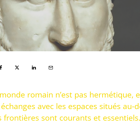
 monde romain n’est pas hermétique, e
 échanges avec les espaces situés au-d
 frontières sont courants et essentiels