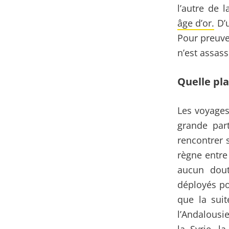
l’autre de 
âge d’or.
D’u
Pour preuve
n’est assass
Quelle pla
Les voyages
grande part
rencontrer s
règne entre 
aucun dout
déployés po
que la sui
l’Andalousi