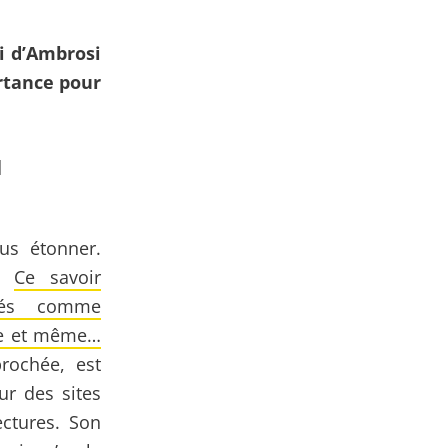
i d’
Ambrosi
ortance pour
l
us étonner.
é.
Ce savoir
riés comme
asse et même…
prochée, est
ur des sites
ectures. Son