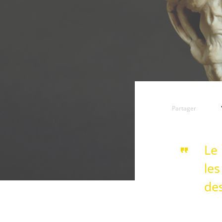
Partager
Le
les
des