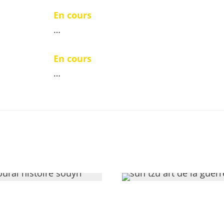
En cours
…
En cours
…
ISON
DROITS ÉTRANGERS
MANUSCRITS
TALENTS
Arkhê, 2025