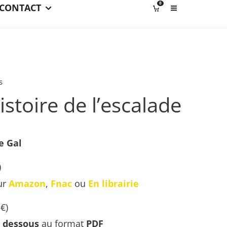
0
CONTACT
s
stoire de l’escalade
e Gal
)
ur
Amazon
,
Fnac
ou
En librairie
€
)
i dessous
au format
PDF