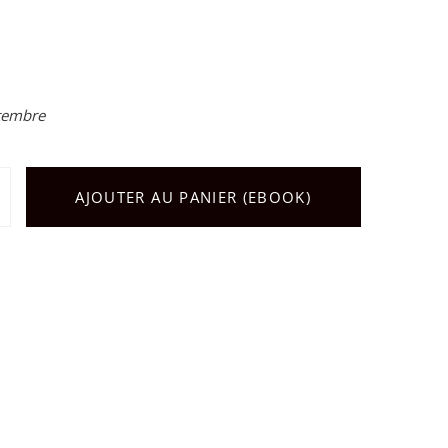
ptembre
AJOUTER AU PANIER (EBOOK)
é de Une histoire de l'escalade